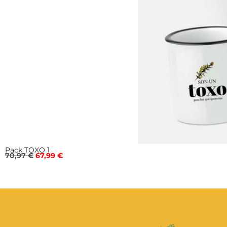
Pack TOXO 1
70,97
€
67,99
€