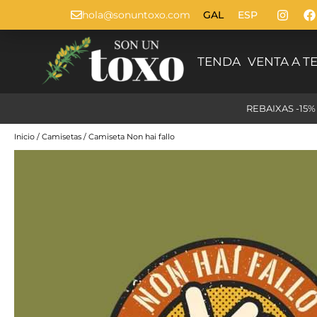
hola@sonuntoxo.com
GAL
ESP
TENDA
VENTA A T
REBAIXAS -15
Inicio
/
Camisetas
/ Camiseta Non hai fallo