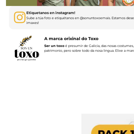
Etiquetanos en instagram!
Sube a túa foto e etiquétanos en @sonuntoxoemais. Estamos desex
imaxes!
A marca orixinal do Toxo
Ser un toxo
é presumir de Galicia, das nosas costumes,
patrimonio, pero sobre todo da nosa lingua. Elixe a marc