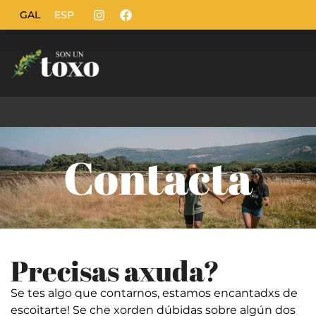
GAL
ESP
Contacta
Precisas axuda?
Se tes algo que contarnos, estamos encantadxs de
escoitarte! Se che xorden dúbidas sobre algún dos