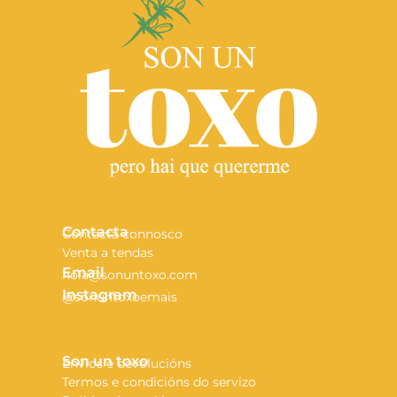
Contacta
Contacta connosco
Venta a tendas
Email
hola@sonuntoxo.com
Instagram
@sonuntoxoemais
Son un toxo
Envíos e devolucións
Termos e condicións do servizo